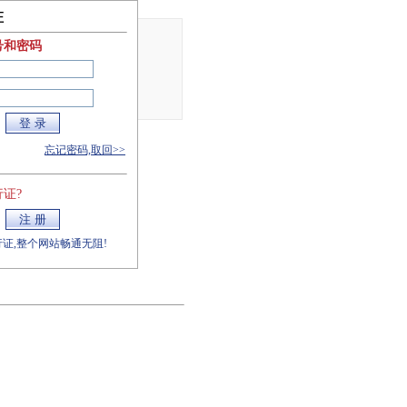
证
号和密码
忘记密码,取回>>
证?
证,整个网站畅通无阻!