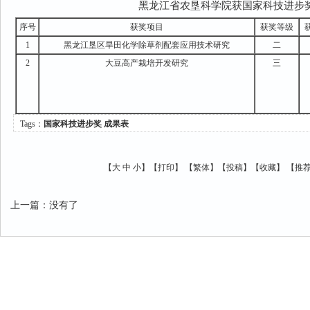
黑龙江省农垦科学院获国家科技进步
序号
获奖项目
获奖等级
1
黑龙江垦区旱田化学除草剂配套应用技术研究
二
2
大豆高产栽培开发研究
三
Tags：
国家科技进步奖
成果表
【
大
中
小
】【
打印
】
【
繁体
】【
投稿
】【
收藏
】 【
推
上一篇
：
没有了