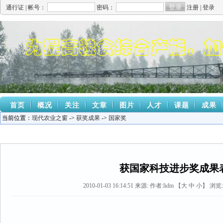
通行证 |
帐号：
密码：
注册
|
登录
首页
概况
关注
文章
图片
人才
课题
成果
当前位置：
现代农业之窗
->
获奖成果
->
国家奖
获国家科技进步奖成果
2010-01-03 16:14:51
来源:
作者:lidm 【
大
中
小
】 浏览: