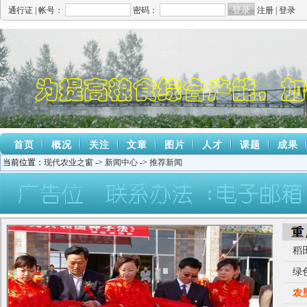
通行证 |
帐号：
密码：
注册
|
登录
首页
概况
关注
文章
图片
人才
课题
成果
当前位置：
现代农业之窗
->
新闻中心
->
推荐新闻
稻
绿
农