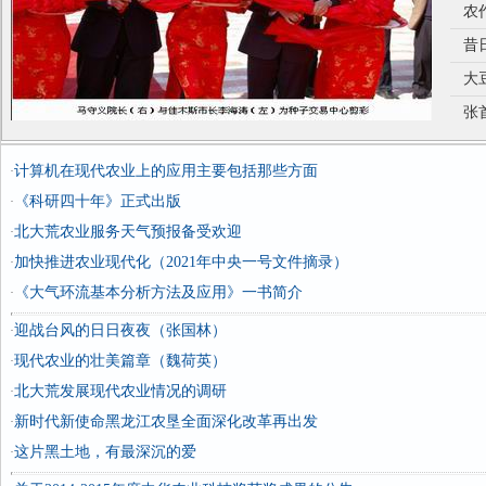
农
昔
木斯
大
张
计算机在现代农业上的应用主要包括那些方面
·
《科研四十年》正式出版
·
北大荒农业服务天气预报备受欢迎
·
加快推进农业现代化（2021年中央一号文件摘录）
·
《大气环流基本分析方法及应用》一书简介
·
迎战台风的日日夜夜（张国林）
·
现代农业的壮美篇章（魏荷英）
·
北大荒发展现代农业情况的调研
·
新时代新使命黑龙江农垦全面深化改革再出发
·
这片黑土地，有最深沉的爱
·