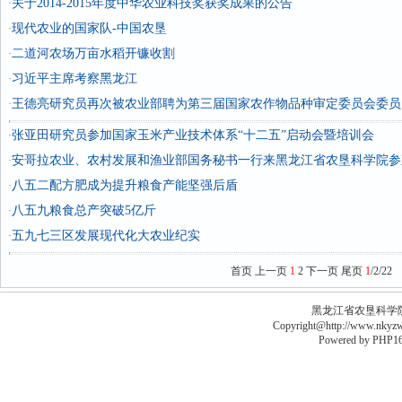
关于2014-2015年度中华农业科技奖获奖成果的公告
·
现代农业的国家队-中国农垦
·
二道河农场万亩水稻开镰收割
·
习近平主席考察黑龙江
·
王德亮研究员再次被农业部聘为第三届国家农作物品种审定委员会委员
·
张亚田研究员参加国家玉米产业技术体系“十二五”启动会暨培训会
·
安哥拉农业、农村发展和渔业部国务秘书一行来黑龙江省农垦科学院参
·
八五二配方肥成为提升粮食产能坚强后盾
·
八五九粮食总产突破5亿斤
·
五九七三区发展现代化大农业纪实
·
首页
上一页
1
2
下一页
尾页
1
/2/22
黑龙江省农垦科学院李德
Copyright@http://www.nkyzws
Powered by
PHP16