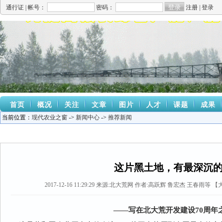
通行证 |
帐号：
密码：
注册
|
登录
首页
概况
关注
文章
图片
人才
课题
成果
当前位置：
现代农业之窗
->
新闻中心
->
推荐新闻
这片黑土地，有最深沉
2017-12-16 11:29:29
来源:
北大荒网
作者:高跃辉 鲁宏杰 王春雨等 【
——写在北大荒开发建设70周年