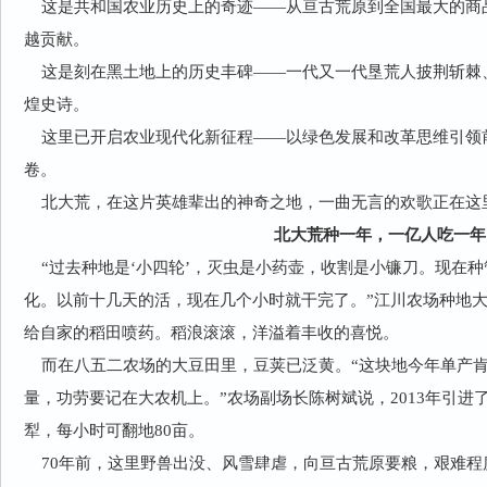
这是共和国农业历史上的奇迹——从亘古荒原到全国最大的商
越贡献。
这是刻在黑土地上的历史丰碑——一代又一代垦荒人披荆斩棘
煌史诗。
这里已开启农业现代化新征程——以绿色发展和改革思维引领
卷。
北大荒，在这片英雄辈出的神奇之地，一曲无言的欢歌正在这里
北大荒种一年，一亿人吃一年
“过去种地是‘小四轮’，灭虫是小药壶，收割是小镰刀。现在
化。以前十几天的活，现在几个小时就干完了。”江川农场种地
给自家的稻田喷药。稻浪滚滚，洋溢着丰收的喜悦。
而在八五二农场的大豆田里，豆荚已泛黄。“这块地今年单产肯
量，功劳要记在大农机上。”农场副场长陈树斌说，2013年引进了
犁，每小时可翻地80亩。
70年前，这里野兽出没、风雪肆虐，向亘古荒原要粮，艰难程