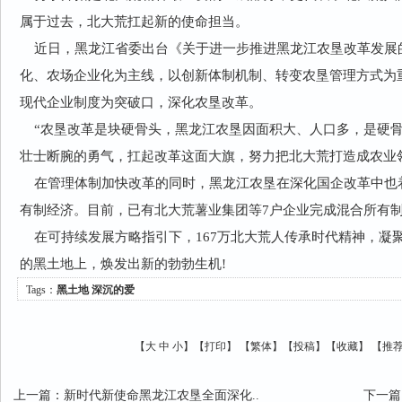
属于过去，北大荒扛起新的使命担当。
近日，黑龙江省委出台《关于进一步推进黑龙江农垦改革发展
化、农场企业化为主线，以创新体制机制、转变农垦管理方式为
现代企业制度为突破口，深化农垦改革。
“农垦改革是块硬骨头，黑龙江农垦因面积大、人口多，是硬骨
壮士断腕的勇气，扛起改革这面大旗，努力把北大荒打造成农业
在管理体制加快改革的同时，黑龙江农垦在深化国企改革中也
有制经济。目前，已有北大荒薯业集团等7户企业完成混合所有
在可持续发展方略指引下，167万北大荒人传承时代精神，凝
的黑土地上，焕发出新的勃勃生机!
Tags：
黑土地
深沉的爱
【
大
中
小
】【
打印
】
【
繁体
】【
投稿
】【
收藏
】 【
推
上一篇
：
新时代新使命黑龙江农垦全面深化..
下一篇