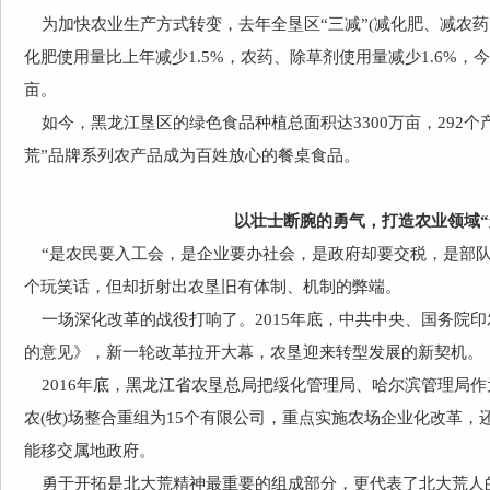
为加快农业生产方式转变，去年全垦区“三减”(减化肥、减农药、
化肥使用量比上年减少1.5%，农药、除草剂使用量减少1.6%，今
亩。
如今，黑龙江垦区的绿色食品种植总面积达3300万亩，292个
荒”品牌系列农产品成为百姓放心的餐桌食品。
以壮士断腕的勇气，打造农业领域“
“是农民要入工会，是企业要办社会，是政府却要交税，是部队
个玩笑话，但却折射出农垦旧有体制、机制的弊端。
一场深化改革的战役打响了。2015年底，中共中央、国务院
的意见》，新一轮改革拉开大幕，农垦迎来转型发展的新契机。
2016年底，黑龙江省农垦总局把绥化管理局、哈尔滨管理局作
农(牧)场整合重组为15个有限公司，重点实施农场企业化改革
能移交属地政府。
勇于开拓是北大荒精神最重要的组成部分，更代表了北大荒人的