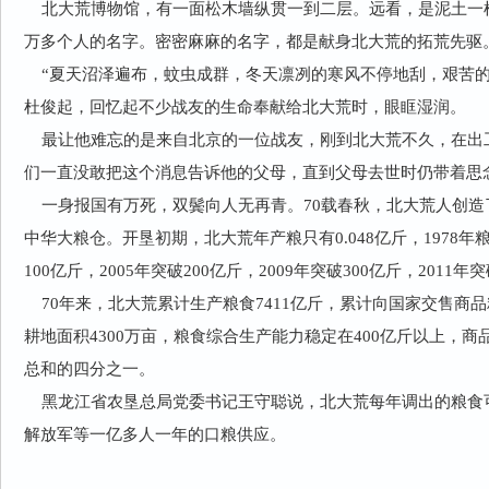
北大荒博物馆，有一面松木墙纵贯一到二层。远看，是泥土一样
万多个人的名字。密密麻麻的名字，都是献身北大荒的拓荒先驱
“夏天沼泽遍布，蚊虫成群，冬天凛冽的寒风不停地刮，艰苦的
杜俊起，回忆起不少战友的生命奉献给北大荒时，眼眶湿润。
最让他难忘的是来自北京的一位战友，刚到北大荒不久，在出
们一直没敢把这个消息告诉他的父母，直到父母去世时仍带着思
一身报国有万死，双鬓向人无再青。70载春秋，北大荒人创造
中华大粮仓。开垦初期，北大荒年产粮只有0.048亿斤，1978年粮
100亿斤，2005年突破200亿斤，2009年突破300亿斤，2011年
70年来，北大荒累计生产粮食7411亿斤，累计向国家交售商品粮
耕地面积4300万亩，粮食综合生产能力稳定在400亿斤以上，
总和的四分之一。
黑龙江省农垦总局党委书记王守聪说，北大荒每年调出的粮食
解放军等一亿多人一年的口粮供应。