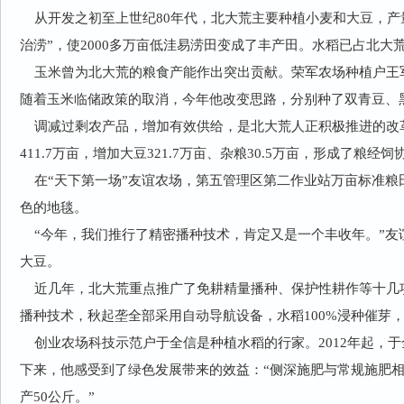
从开发之初至上世纪80年代，北大荒主要种植小麦和大豆，产量
治涝”，使2000多万亩低洼易涝田变成了丰产田。水稻已占北大
玉米曾为北大荒的粮食产能作出突出贡献。荣军农场种植户王军从
随着玉米临储政策的取消，今年他改变思路，分别种了双青豆、
调减过剩农产品，增加有效供给，是北大荒人正积极推进的改革
411.7万亩，增加大豆321.7万亩、杂粮30.5万亩，形成了粮
在“天下第一场”友谊农场，第五管理区第二作业站万亩标准粮
色的地毯。
“今年，我们推行了精密播种技术，肯定又是一个丰收年。”友谊
大豆。
近几年，北大荒重点推广了免耕精量播种、保护性耕作等十几
播种技术，秋起垄全部采用自动导航设备，水稻100%浸种催芽
创业农场科技示范户于全信是种植水稻的行家。2012年起，
下来，他感受到了绿色发展带来的效益：“侧深施肥与常规施肥相
产50公斤。”