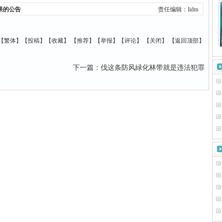
果的公告
责任编辑：
lidm
【
繁体
】【
投稿
】【
收藏
】 【
推荐
】【
举报
】【
评论
】 【
关闭
】 【
返回顶部
】
下一篇
：
伐这条防风緑化林带就是违法犯罪