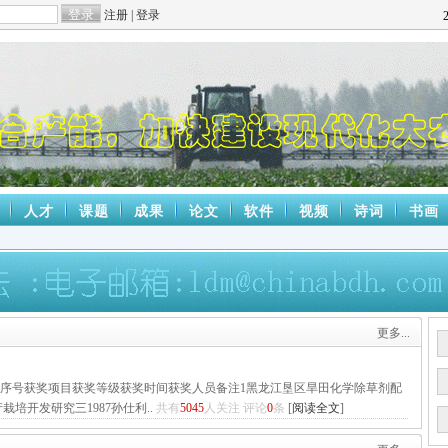
注册
|
登录
人才
课题
成果
论文
软件
视频
诗词
书画
更多...
 序号获奖项目获奖等级获奖时间获奖人员备注1黑龙江垦区旱田化学除草剂配
栽培开发研究三1987孙仕利..
共有
5045
人关注 评论
0
条
[
阅读全文
]