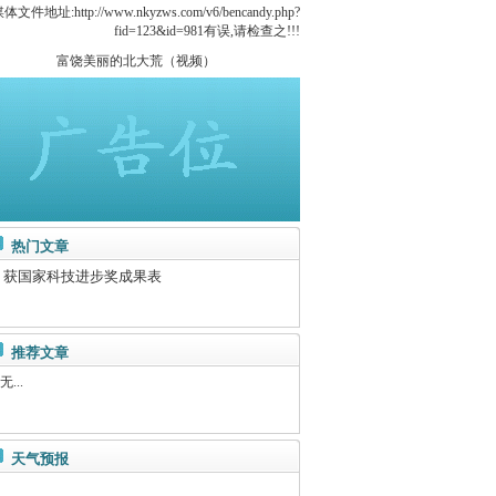
文件地址:http://www.nkyzws.com/v6/bencandy.php?
fid=123&id=981有误,请检查之!!!
富饶美丽的北大荒（视频）
热门文章
获国家科技进步奖成果表
推荐文章
无...
天气预报