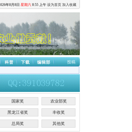
2026
年
8
月
8
日
星期六
8
:
55
上午
设为首页
加入收藏
投稿
科普
下载
编辑部
国家奖
农业部奖
黑龙江省奖
丰收奖
总局奖
其他奖