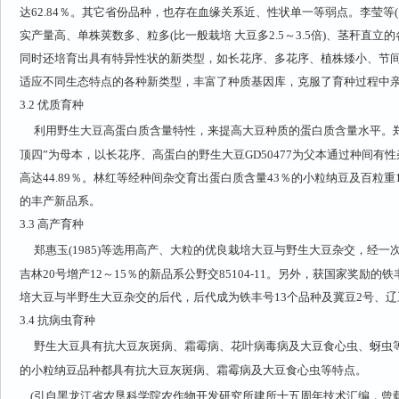
达62.84％。其它省份品种，也存在血缘关系近、性状单一等弱点。李莹等(1
实产量高、单株荚数多、粒多(比一般栽培 大豆多2.5～3.5倍)、茎秆直
同时还培育出具有特异性状的新类型，如长花序、多花序、植株矮小、节
适应不同生态特点的各种新类型，丰富了种质基因库，克服了育种过程中
3.2
优质育种
利用野生大豆高蛋白质含量特性，来提高大豆种质的蛋白质含量水平。郑惠玉
顶四
”
为母本，以长花序、高蛋白的野生大豆GD50477为父本通过种间有
高达44.89％。林红等经种间杂交育出蛋白质含量43％的小粒纳豆及百粒重
的丰产新品系。
3.3
高产育种
郑惠玉(1985)等选用高产、大粒的优良栽培大豆与野生大豆杂交，经一
吉林20号增产12～15％的新品系公野交85104-11。另外，获国家奖励的铁
培大豆与半野生大豆杂交的后代，后代成为铁丰号13个品种及冀豆2号、辽
3.4
抗病虫育种
野生大豆具有抗大豆灰斑病、霜霉病、花叶病毒病及大豆食心虫、蚜虫
的小粒纳豆品种都具有抗大豆灰斑病、霜霉病及大豆食心虫等特点。
(引自黑龙江省农垦科学院农作物开发研究所建所十五周年技术汇编，曾载于