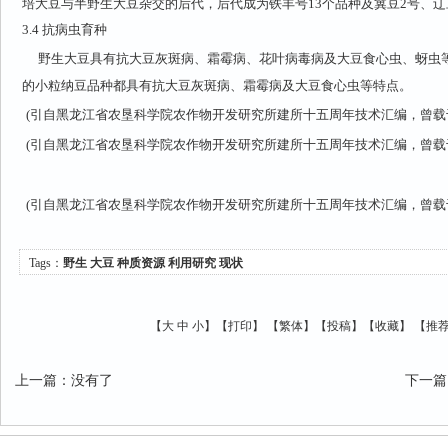
培大豆与半野生大豆杂交的后代，后代成为铁丰号13个品种及冀豆2号、辽
3.4
抗病虫育种
野生大豆具有抗大豆灰斑病、霜霉病、花叶病毒病及大豆食心虫、蚜虫
的小粒纳豆品种都具有抗大豆灰斑病、霜霉病及大豆食心虫等特点。
(引自黑龙江省农垦科学院农作物开发研究所建所十五周年技术汇编，曾载于《
(引自黑龙江省农垦科学院农作物开发研究所建所十五周年技术汇编，曾载于《
(引自黑龙江省农垦科学院农作物开发研究所建所十五周年技术汇编，曾载于《
Tags：
野生
大豆
种质资源
利用研究
现状
【
大
中
小
】【
打印
】
【
繁体
】【
投稿
】【
收藏
】 【
推
上一篇
：
没有了
下一篇