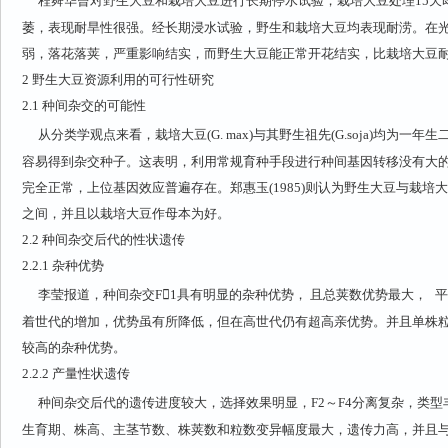
程舜华曾对野生大豆和栽培大豆进行长期停水试验，栽培大豆处理15天
萎，表现耐旱性很强。经长期浸水试验，野生和栽培大豆均表现耐涝。在光
弱，落花落荚，严重影响结实，而野生大豆能正常开花结实，比栽培大豆
2
野生大豆资源利用的可行性研究
2.1
种间杂交的可能性
从分类学观点来看，栽培大豆(G. max)与其野生祖先(G.soja)均为一年
容易得到杂交种子。这表明，利用常规育种手段进行种间基因转移没有大
完全正常，上位基因效应普遍存在。郑惠玉(1985)则认为野生大豆与栽培大
之间，并且以栽培大豆作母本为好。
2.2
种间杂交后代的性状遗传
2.2.1
杂种优势
李莹报道，种间杂交F1具有明显的杂种优势， 且总荚数优势最大，
平
着世代的增加，优势虽有所降低，但在高世代仍有超高亲优势。并且单株
较高的杂种优势。
2.2.2
产量性状遗传
种间杂交后代的遗传进度较大，选择效果明显，F2～F4分离复杂，类
生育期、株高、主茎节数、株荚数和粒数变异幅度最大，遗传力高，并且