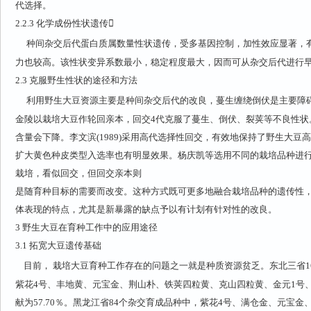
代选择。
2.2.3
化学成份性状遗传
种间杂交后代蛋白质属数量性状遗传，受多基因控制，加性效应显著，
力也较高。该性状变异系数最小，稳定程度最大，因而可从杂交后代进行
2.3
克服野生性状的途径和方法
利用野生大豆资源主要是种间杂交后代的改良，蔓生缠绕倒伏是主要障
金陵以栽培大豆作轮回亲本，回交4代克服了蔓生、倒伏、裂荚等不良性状
含量会下降。李文滨(1989)采用高代选择性回交，有效地保持了野生大
扩大黄色种皮类型入选率也有明显效果。杨庆凯等选用不同的栽培品种进行回
栽培，看似回交，但回交亲本则
是随育种目标的需要而改变。这种方式既可更多地融合栽培品种的遗传性
体表现的特点，尤其是新暴露的缺点予以有计划有针对性的改良。
3
野生大豆在育种工作中的应用途径
3.1
拓宽大豆遗传基础
目前， 栽培大豆育种工作存在的问题之一就是种质资源贫乏。东北三省1
紫花4号、丰地黄、元宝金、荆山朴、铁荚四粒黄、克山四粒黄、金元1号
献为57.70％。黑龙江省84个杂交育成品种中，紫花4号、满仓金、元宝