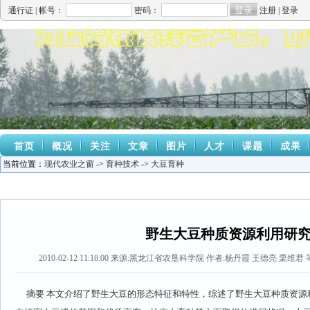
通行证 |
帐号：
密码：
注册
|
登录
首页
概况
关注
文章
图片
人才
课题
成果
当前位置：
现代农业之窗
->
育种技术
->
大豆育种
野生大豆种质资源利用研
2010-02-12 11:18:00
来源:
黑龙江省农垦科学院
作者:杨丹霞 王德亮 栗维君 
摘要
本文介绍了野生大豆的形态特征和特性，综述了野生大豆种质资源