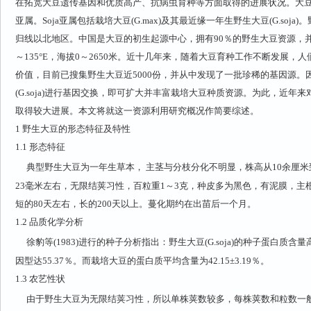
在拓宽大豆遗传基因和优质高产、抗病虫育种等方面取得的进展状况。大豆属Glycine
亚属。Soja亚属包括栽培大豆(G.max)及其最近缘一年生野生大豆(G.so
归线以北地区。中国是大豆的初生起源中心，拥有90％的野生大豆资源，并且分
～135°E，海拔0～2650米。近十几年来，随着大豆育种工作不断发展
价值，目前已搜集野生大豆近5000份，并从中发现了一批珍稀的基因源
(G.soja)进行基因交换，即可扩大并丰富栽培大豆种质资源。为此，近
取得较大进展。本文将就这一资源利用研究概况作简要综述。
1
野生大豆的形态特征及特性
1.1
形态特征
典型野生大豆为一年生草本， 主茎与分枝分化不明显，株高从10余厘
23毫米左右，无限结荚习性，百粒重1～3克，种皮多为黑色，有泥膜，主
短的80天左右，长的200天以上。蔓化期约在出苗后一个月。
1.2
品质化学分析
徐豹等(1983)进行的种子分析指出：野生大豆(G.soja)的种子蛋白质含量高
因型达55.37％。而栽培大豆的蛋白质平均含量为42.15±3.19％。
1.3
农艺性状
由于野生大豆为无限结荚习性，所以单株荚数较多，每株荚数和粒数一般