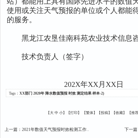
站）都能用上具有国际先进水平的数值
使用或关注天气预报的单位或个人都能
的服务。
-
黑龙江农垦佳南科苑农业技术信息咨询
-
技术负责人（签字）
202X年XX月XX日
Tags：
XX部门
2020年
降水数值预报
时效
测定结果
样本-2)
【
大
中
小
】【
打印
】
【
繁体
】【
投稿
】【
收藏
】 【
推
上一篇
：
2021年数值天气预报时效检测工作..
下一篇