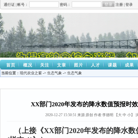
通行证 |
帐号：
密码：
注册
|
登录
首页
概况
关注
文章
图片
人才
课题
成果
当前位置：
现代农业之窗
->
生态气象
->
生态气象
XX部门2020年发布的降水数值预报时效
2020-12-27 15:50:51
来源:
原创
作者:李德明 【
大
中
小
】 
（上接《XX部门2020年发布的降水