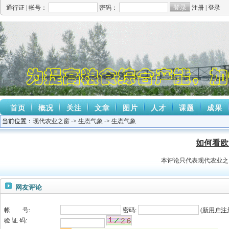
通行证 |
帐号：
密码：
注册
|
登录
首页
概况
关注
文章
图片
人才
课题
成果
当前位置：
现代农业之窗
->
生态气象
->
生态气象
如何看欧
本评论只代表现代农业之
网友评论
帐 号:
密码:
(
新用户注
验 证 码: